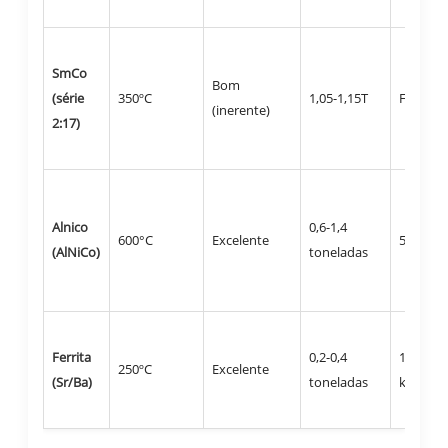
SmCo
Bom
(série
350ºC
1,05-1,15T
Frágil
(inerente)
2:17)
Alnico
0,6-1,4
600°C
Excelente
50-160 
(AlNiCo)
toneladas
Ferrita
0,2-0,4
120-300
250ºC
Excelente
(Sr/Ba)
toneladas
kA/m