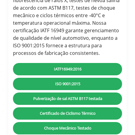
fluorescência de raios X, testes de névoa salina
de acordo com ASTM B117, testes de choque
mecânico e ciclos térmicos entre -40°C e
temperatura operacional máxima. Nossa
certificação IATF 16949 garante gerenciamento
de qualidade de nível automotivo, enquanto a
ISO 9001:2015 fornece a estrutura para
processos de fabricação consistentes.
IATF16949:2016
ISO 9001:2015
Pulverização de sal ASTM B117 testada
Certificado de Ciclismo Térmico
Choque Mecânico Testado