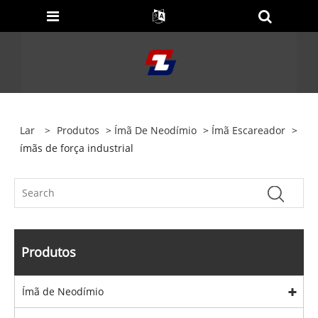
Lar
>
Produtos
>
Ímã De Neodímio
>
Ímã Escareador
>
ímãs de força industrial
Produtos
Ímã de Neodímio