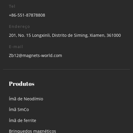
Tel
+86-551-87878808
Endereço
201, No. 15 Longxinli, Distrito de Siming, Xiamen, 361000
E-mail
Zb12@magnets-world.com
Produtos
Ímã de Neodímio
Ímã SmCo
Ímã de ferrite
Brinquedos magnéticos