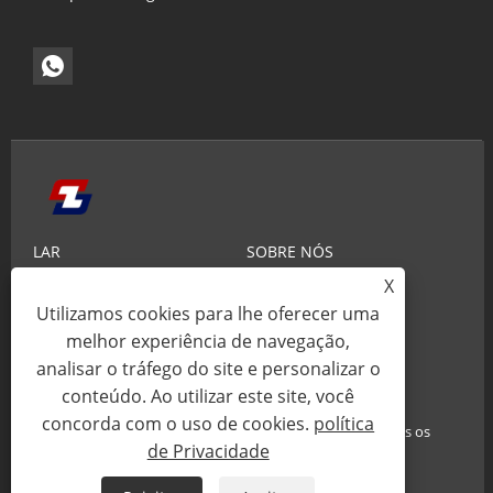
LAR
SOBRE NÓS
X
PRODUTOS
NOTÍCIAS
Utilizamos cookies para lhe oferecer uma
CONHECIMENTO
ENVIAR CONSULTA
melhor experiência de navegação,
CONTATE-NOS
analisar o tráfego do site e personalizar o
conteúdo. Ao utilizar este site, você
concorda com o uso de cookies.
política
Copyright© 2025 Xiamen Zhaobao Magnet Co., Ltd. Todos os
de Privacidade
direitos reservados.