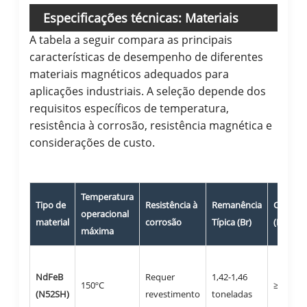
Especificações técnicas: Materiais
A tabela a seguir compara as principais
magnéticos de nível industrial
características de desempenho de diferentes
materiais magnéticos adequados para
aplicações industriais. A seleção depende dos
requisitos específicos de temperatura,
resistência à corrosão, resistência magnética e
considerações de custo.
Temperatura
Tipo de
Resistência à
Remanência
Coerciv
operacional
material
corrosão
Típica (Br)
(Hcj)
máxima
NdFeB
Requer
1,42-1,46
150ºC
≥1590 
(N52SH)
revestimento
toneladas